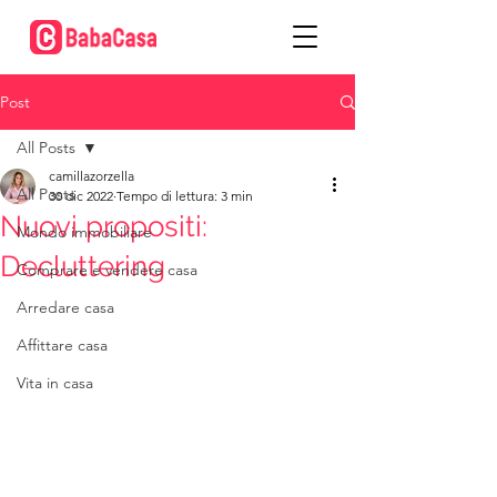
Post
All Posts
camillazorzella
All Posts
30 dic 2022
Tempo di lettura: 3 min
Nuovi propositi:
Mondo immobiliare
Decluttering
Comprare e vendere casa
Arredare casa
Affittare casa
Vita in casa