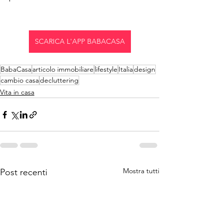
SCARICA L'APP BABACASA
BabaCasa
articolo immobiliare
lifestyle
Italia
design
cambio casa
decluttering
Vita in casa
Mostra tutti
Post recenti