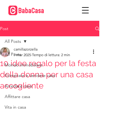
Post
All Posts
camillazorzella
All Posts
7 mar 2025
Tempo di lettura: 2 min
10 idee regalo per la festa
Mondo immobiliare
della donna per una casa
Comprare e vendere casa
accogliente
Arredare casa
Affittare casa
Vita in casa