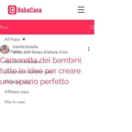
Post
All Posts
Camilla Zorzella
All Posts
23 feb 2024
Tempo di lettura: 3 min
Cameretta dei bambini:
Mondo immobiliare
tutte le idee per creare
Comprare e vendere casa
uno spazio perfetto
Arredare casa
Affittare casa
Vita in casa