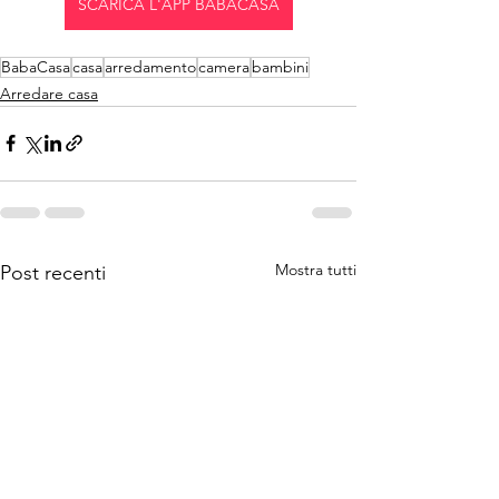
SCARICA L'APP BABACASA
BabaCasa
casa
arredamento
camera
bambini
Arredare casa
Mostra tutti
Post recenti