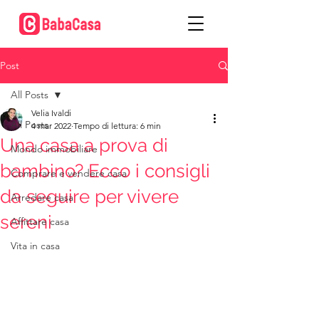
Post
All Posts
Velia Ivaldi
All Posts
4 mar 2022
Tempo di lettura: 6 min
Una casa a prova di
Mondo immobiliare
bambino? Ecco i consigli
Comprare e vendere casa
da seguire per vivere
Arredare casa
sereni
Affittare casa
Vita in casa