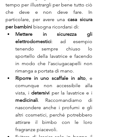
tempo per illustrargli per bene tutto ciò 
che deve e non deve fare. In 
particolare, per avere una 
casa sicura 
per bambini 
bisogna ricordarsi di:
Mettere in sicurezza gli 
elettrodomestici
: ad esempio 
tenendo sempre chiuso lo 
sportello della lavatrice e facendo 
in modo che l’asciugacapelli non 
rimanga a portata di mano.
Riporre in uno scaffale in alto
, e 
comunque non accessibile alla 
vista, i 
detersivi
 per la lavatrice e i 
medicinali
. Raccomandiamo di 
nascondere anche i profumi e gli 
altri cosmetici, perché potrebbero 
attirare il bimbo con le loro 
fragranze piacevoli.
Evitare di lasciar solo in bagno il 