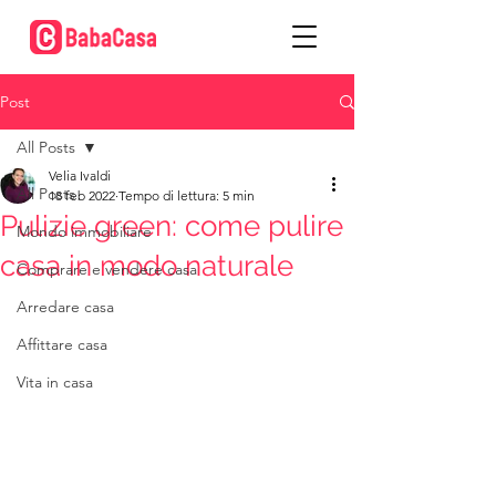
Post
All Posts
Velia Ivaldi
All Posts
18 feb 2022
Tempo di lettura: 5 min
Pulizie green: come pulire
Mondo immobiliare
casa in modo naturale
Comprare e vendere casa
Arredare casa
Affittare casa
Vita in casa