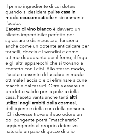
Il primo ingrediente di cui dotarsi 
quando si desidera 
pulire casa in 
modo ecocompatibile
 è sicuramente 
l’aceto. 
L’aceto di vino bianco 
è davvero un 
alleato imperdibile: perfetto per 
sgrassare e disincrostare, funziona 
anche come un potente anticalcare per 
fornelli, doccia e lavandini e come 
ottimo deodorante per il forno, il frigo 
e gli altri apparecchi che si trovano a 
contatto con i cibi. Allo stesso modo, 
l’aceto consente di lucidare in modo 
ottimale l’acciaio e di eliminare alcune 
macchie dai tessuti. Oltre a essere un 
prodotto valido per la pulizia della 
casa, l’aceto vanta anche tanti 
altri 
utilizzi negli ambiti della cosmesi
, 
dell’igiene e della cura della persona.
 Chi dovesse trovare il suo odore un 
po’ pungente potrà “mascherarlo” 
aggiungendo al proprio detersivo 
naturale un paio di gocce di olio 