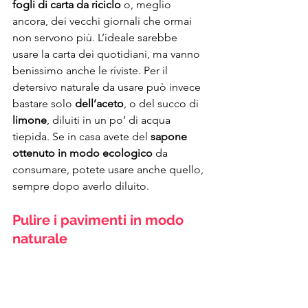
fogli di carta da riciclo
 o, meglio 
ancora, dei vecchi giornali che ormai 
non servono più. L’ideale sarebbe 
usare la carta dei quotidiani, ma vanno 
benissimo anche le riviste. Per il 
detersivo naturale da usare può invece 
bastare solo 
dell’aceto
, o del succo di 
limone
, diluiti in un po’ di acqua 
tiepida. Se in casa avete del 
sapone 
ottenuto in modo ecologico
 da 
consumare, potete usare anche quello, 
sempre dopo averlo diluito.
Pulire i pavimenti in modo 
naturale
Il 
sapone ecologico
 diluito in acqua 
tiepida può tornarvi utile anche per la 
pulizia dei pavimenti. Ma se invece 
volete risparmiare ed essere ancora più 