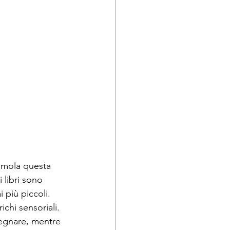
timola questa 
 libri sono 
 più piccoli. 
ichi sensoriali.
segnare, mentre 