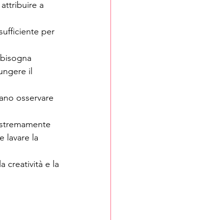
attribuire a 
ufficiente per 
 bisogna 
ngere il 
ano osservare 
 estremamente 
 lavare la 
a creatività e la 