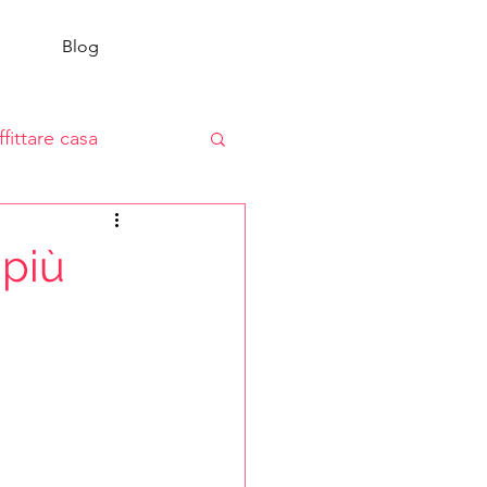
Blog
ffittare casa
 più