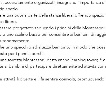
ti, accuratamente organizzati, insegnano l'importanza di 
rio spazio.
re una buona parte della stanza libera, offrendo spazio s
co libero.
ssere progettato seguendo i principi della Montessori:
 o uno scalino basso per consentire ai bambini di raggiu
r autonomamente.
he uno specchio ad altezza bambino, in modo che poss
cesto per i panni sporchi.
di una torretta Montessori, detta anche learning tower, è
e ai bambini di partecipare direttamente ad attività come
 attività li diverte e li fa sentire coinvolti, promuovendo l