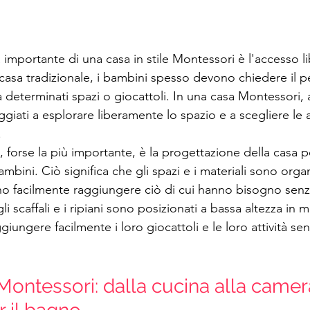
ca importante di una casa in stile Montessori è l'accesso li
a casa tradizionale, i bambini spesso devono chiedere il 
 determinati spazi o giocattoli. In una casa Montessori, al
iati a esplorare liberamente lo spazio e a scegliere le at
.
ca, forse la più importante, è la progettazione della casa
mbini. Ciò significa che gli spazi e i materiali sono orga
o facilmente raggiungere ciò di cui hanno bisogno senza 
i scaffali e i ripiani sono posizionati a bassa altezza in 
ungere facilmente i loro giocattoli e le loro attività se
 Montessori: dalla cucina alla camer