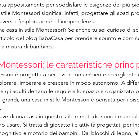
ta appositamente per soddisfare le esigenze dei più pic
stile Montessori significa, infatti, progettare gli spazi 
averso l’esplorazione e l’indipendenza. 
 casa in stile Montessori? Se anche tu sei curioso di s
 articolo del blog BabaCasa per prendere spunto e cominc
a a misura di bambino.
Montessori: le caratteristiche princi
essori è progettata per essere un ambiente accogliente e 
lorare, imparare e crescere in modo autonomo. A differ
ve gli adulti dettano le regole e lo spazio è organizzato 
ù grandi, una casa in stile Montessori è pensata per i biso
.
iave di una casa in questo stile e metodo sono i material
 usare. Si tratta di giocattoli e attività progettati per in
cognitivo e motorio dei bambini. Dai blocchi di legno, ai 