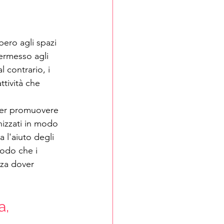
bero agli spazi 
permesso agli 
 contrario, i 
tività che 
 per promuovere 
nizzati in modo 
l'aiuto degli 
modo che i 
nza dover 
a, 