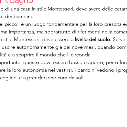
 il bagno
no di una casa in stile Montessori, deve avere delle catarr
ze dei bambini.
ei piccoli è un luogo fondamentale per la loro crescita e
a importanza, ma soprattutto di riferimenti nella camera,
n stile Montessori, deve essere a
 livello del suolo
. Serve
e e uscire autonomamente già dai nove mesi, quando com
ità e a scoprire il mondo che li circonda.
ortante: questo deve essere basso e aperto, per offrire 
are la loro autonomia nel vestirsi. I bambini vedono i propr
ceglierli e a prendersene cura da soli.