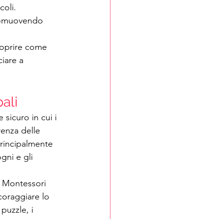
coli.
promuovendo 
coprire come 
iare a 
pali
sicuro in cui i 
enza delle 
principalmente 
gni e gli 
i Montessori 
coraggiare lo 
puzzle, i 