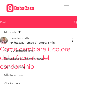
Post
All Posts
camillazorzella
All Posts
14 ott 2022
Tempo di lettura: 3 min
Come cambiare il colore
Mondo immobiliare
della facciata del
Comprare e vendere casa
condominio
Arredare casa
Affittare casa
Vita in casa