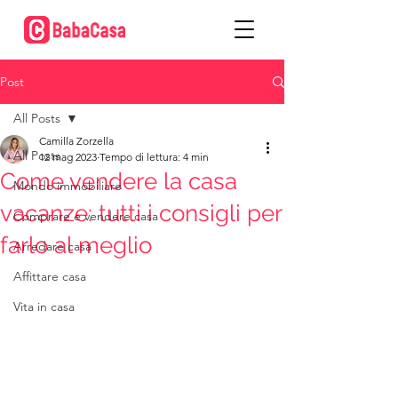
Post
All Posts
Camilla Zorzella
All Posts
12 mag 2023
Tempo di lettura: 4 min
Come vendere la casa
Mondo immobiliare
vacanze: tutti i consigli per
Comprare e vendere casa
farlo al meglio
Arredare casa
Affittare casa
Vita in casa