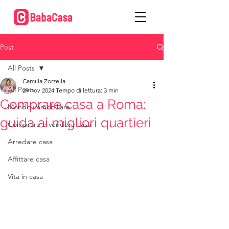
Post
All Posts
Camilla Zorzella
All Posts
29 nov 2024
Tempo di lettura: 3 min
Comprare casa a Roma:
Mondo immobiliare
guida ai migliori quartieri
Comprare e vendere casa
Arredare casa
Affittare casa
Vita in casa