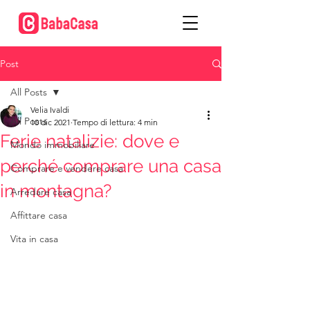
Post
All Posts
Velia Ivaldi
All Posts
10 dic 2021
Tempo di lettura: 4 min
Ferie natalizie: dove e
Mondo immobiliare
perché comprare una casa
Comprare e vendere casa
in montagna?
Arredare casa
Affittare casa
Vita in casa