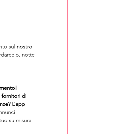
nto sul nostro 
rdarcelo, notte 
mmento!
fornitori di 
enze? L’app 
annunci 
utuo su misura 