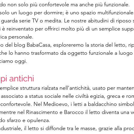
do non solo più confortevole ma anche più funzionale.
solo un luogo per dormire; è uno spazio multifunzionale. 
i guarda serie TV o medita. Le nostre abitudini di ripos
si è reinventato per offrirci molto più di un semplice suppo
rica personale.
lo del blog BabaCasa, esploreremo la storia del letto, ri
he lo hanno trasformato da oggetto funzionale a luogo 
ciamo oggi.
mpi antichi
emplice struttura rialzata nell’antichità, usato per manten
 associato a status sociale nelle civiltà egizia, greca e r
ù confortevole. Nel Medioevo, i letti a baldacchino simbo
 mentre nel Rinascimento e Barocco il letto diventa una v
do sfarzo e opulenza.
ustriale, il letto si diffonde tra le masse, grazie alla prod