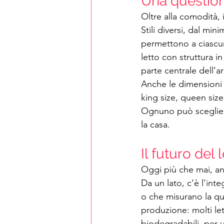
Una questione
Oltre alla comodità,
Stili diversi, dal min
permettono a ciascuno
letto con struttura i
parte centrale dell’a
Anche le dimensioni s
king size, queen size
Ognuno può scegliere 
la casa.
Il futuro del 
Oggi più che mai, anc
Da un lato, c’è l’int
o che misurano la qua
produzione: molti lett
biodegradabili, per u