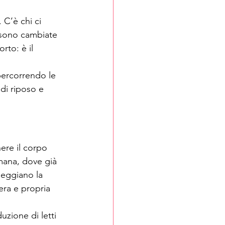
C’è chi ci 
o sono cambiate 
rto: è il 
percorrendo le 
di riposo e 
ere il corpo 
omana, dove già 
leggiano la 
era e propria 
uzione di letti 