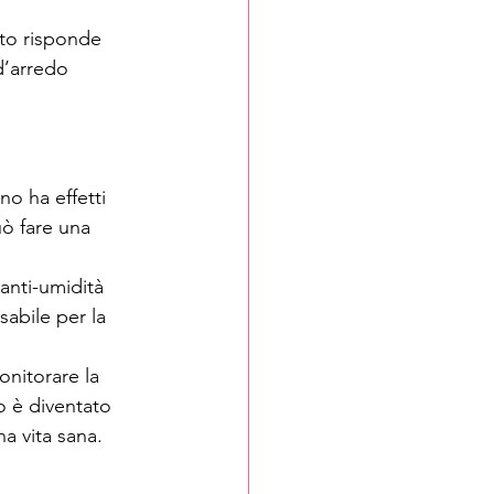
tto risponde 
’arredo 
o ha effetti 
uò fare una 
 anti-umidità 
abile per la 
onitorare la 
o è diventato 
a vita sana.