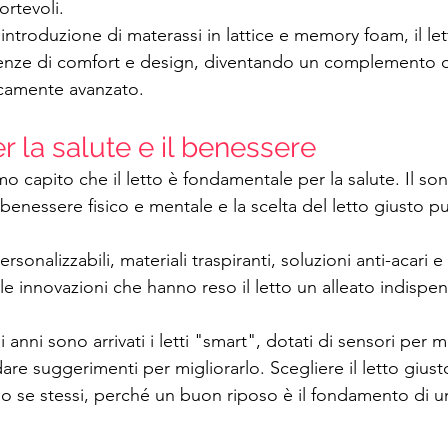
ortevoli.
introduzione di materassi in lattice e memory foam, il le
genze di comfort e design, diventando un complemento d
icamente avanzato.
r la salute e il benessere
 capito che il letto è fondamentale per la salute. Il sonn
o benessere fisico e mentale e la scelta del letto giusto p
rsonalizzabili, materiali traspiranti, soluzioni anti-acari e
e innovazioni che hanno reso il letto un alleato indispens
 anni sono arrivati i letti "smart", dotati di sensori per m
are suggerimenti per migliorarlo. Scegliere il letto giust
so se stessi, perché un buon riposo è il fondamento di un