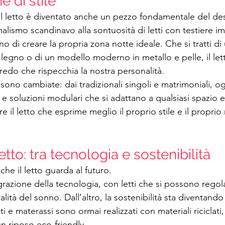
 di stile
 il letto è diventato anche un pezzo fondamentale del des
imalismo scandinavo alla sontuosità di letti con testiere im
 di creare la propria zona notte ideale. Che si tratti di
n legno o di un modello moderno in metallo e pelle, il le
rredo che rispecchia la nostra personalità.
ono cambiate: dai tradizionali singoli e matrimoniali, o
 e soluzioni modulari che si adattano a qualsiasi spazio e
il letto che esprime meglio il proprio stile e il proprio
letto: tra tecnologia e sostenibilità
he il letto guarda al futuro.
egrazione della tecnologia, con letti che si possono regol
lità del sonno. Dall’altro, la sostenibilità sta diventando 
i e materassi sono ormai realizzati con materiali riciclati,
n riposo eco-friendly.