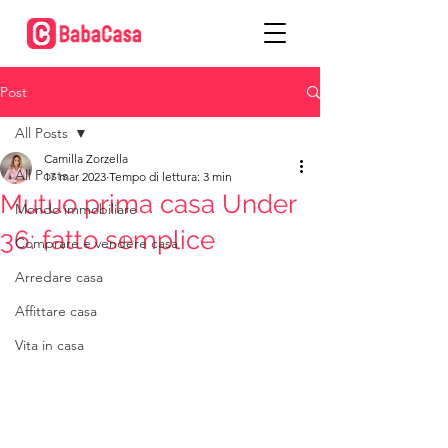
Post
All Posts
Camilla Zorzella
All Posts
17 mar 2023
Tempo di lettura: 3 min
Mutuo prima casa Under
Mondo immobiliare
36: fatto semplice
Comprare e vendere casa
Arredare casa
Affittare casa
Vita in casa