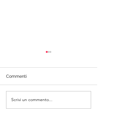
Commenti
Scrivi un commento...
Come festeggiare
Raccolta differe
Pasqua in modo green
casa: come orga
perfettamente