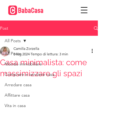
Post
All Posts
Camilla Zorzella
All Posts
5 lug 2024
Tempo di lettura: 3 min
Casa minimalista: come
Mondo immobiliare
massimizzare gli spazi
Comprare e vendere casa
Arredare casa
Affittare casa
Vita in casa