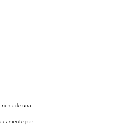
e richiede una 
guatamente per 
.