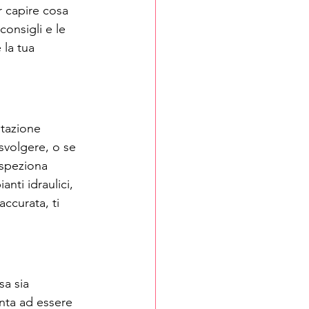
r capire cosa 
consigli e le 
la tua 
utazione 
svolgere, o se 
Ispeziona 
nti idraulici, 
accurata, ti 
sa sia 
nta ad essere 