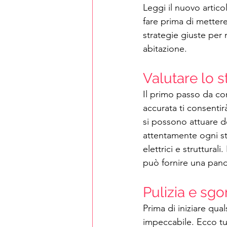
Leggi il nuovo artico
fare prima di mettere 
strategie giuste per
abitazione.
Valutare lo s
Il primo passo da com
accurata ti consentir
si possono attuare d
attentamente ogni sta
elettrici e struttural
può fornire una panor
Pulizia e sg
Prima di iniziare qua
impeccabile. Ecco tut