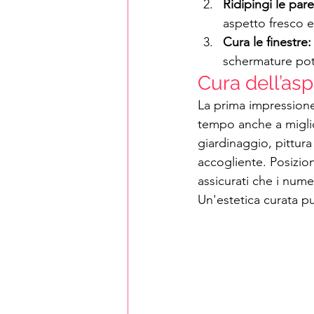
Ridipingi le paret
aspetto fresco e
Cura le finestre:
schermature po
Cura dell’as
La prima impressione
tempo anche a miglior
giardinaggio, pittura 
accogliente. Posizion
assicurati che i numer
Un'estetica curata p