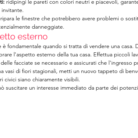
i: 
ridipingi le pareti con colori neutri e piacevoli, garan
 invitante.
 
ripara le finestre che potrebbero avere problemi o sostitu
tenzialmente danneggiate.
petto esterno
 è fondamentale quando si tratta di vendere una casa. 
are l'aspetto esterno della tua casa. Effettua piccoli lavo
delle facciate se necessario e assicurati che l'ingresso pr
a vasi di fiori stagionali, metti un nuovo tappeto di ben
i civici siano chiaramente visibili.
uò suscitare un interesse immediato da parte dei potenzia