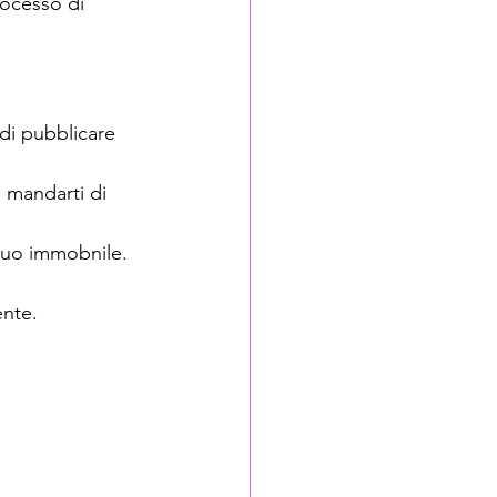
rocesso di 
 di pubblicare 
 mandarti di 
l tuo immobnile.
ente.