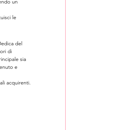
tendo un 
isci le 
Dedica del 
ri di 
incipale sia 
venuto e 
li acquirenti.