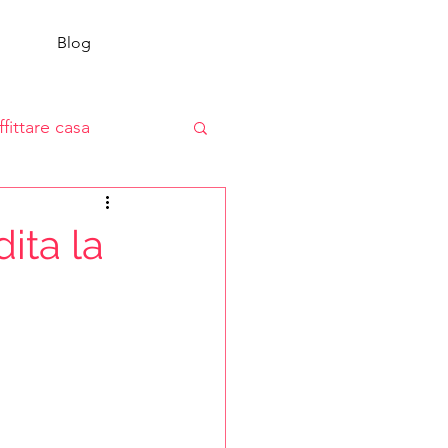
Blog
ffittare casa
ita la