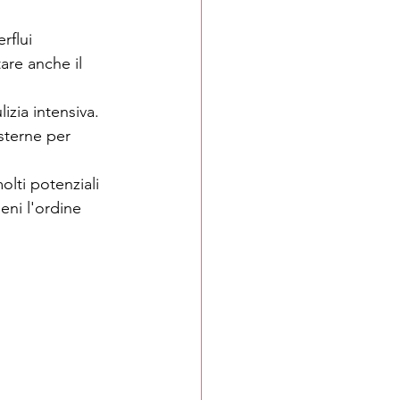
rflui 
tare anche
 il 
izia intensiva. 
esterne per 
olti potenziali 
eni l'ordine 