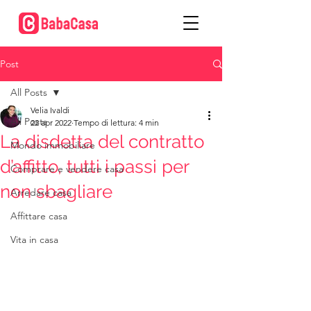
Post
All Posts
Velia Ivaldi
All Posts
22 apr 2022
Tempo di lettura: 4 min
La disdetta del contratto
Mondo immobiliare
d’affitto, tutti i passi per
Comprare e vendere casa
non sbagliare
Arredare casa
Affittare casa
Vita in casa