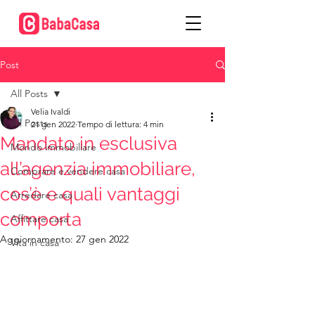
Post
All Posts
Velia Ivaldi
All Posts
21 gen 2022
Tempo di lettura: 4 min
Mandato in esclusiva
Mondo immobiliare
all’agenzia immobiliare,
Comprare e vendere casa
cos’è e quali vantaggi
Arredare casa
comporta
Affittare casa
Aggiornamento:
27 gen 2022
Vita in casa