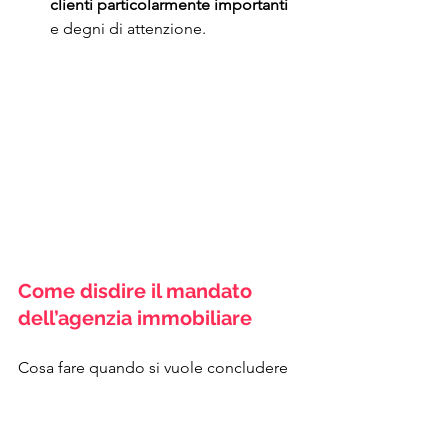
clienti particolarmente importanti 
e degni di attenzione.
Come disdire il mandato 
dell’agenzia immobiliare
Cosa fare quando si vuole concludere 
il mandato di un’agenzia immobiliare 
(con o senza esclusiva)? Occorre 
semplicemente ricordarsi di 
inviare 