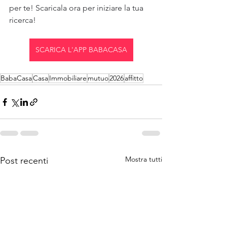
per te! Scaricala ora per iniziare la tua 
ricerca!
SCARICA L'APP BABACASA
BabaCasa
Casa
Immobiliare
mutuo
2026
affitto
Mostra tutti
Post recenti