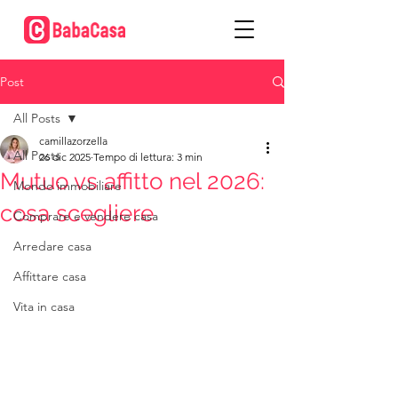
Post
All Posts
camillazorzella
All Posts
26 dic 2025
Tempo di lettura: 3 min
Mutuo vs affitto nel 2026:
Mondo immobiliare
cosa scegliere
Comprare e vendere casa
Arredare casa
Affittare casa
Vita in casa