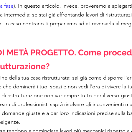
ma fase
). In questo articolo, invece, proveremo a spiegart
a intermedia: se stai già affrontando lavori di ristrutturazi
 In caso contrario ti prepariamo ad attraversarla al meg
DI METÀ PROGETTO. Come procedo
trutturazione?
ne della tua casa ristrutturata: sai già come disporre l’a
e che dominerà i tuoi spazi e non vedi l’ora di vivere la tu
di ristrutturazione non va sempre tutto per il verso gius
team di professionisti saprà risolvere gli inconvenienti ma
 domande giuste e a dar loro indicazioni precise sulla ba
esigenze.
se tendono a cominciare lavori più meccanici rispetto a q