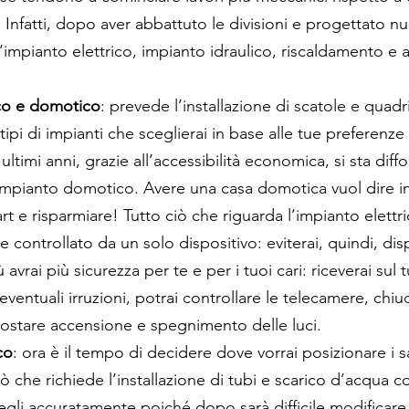
 Infatti, dopo aver abbattuto le divisioni e progettato nuov
’impianto elettrico, impianto idraulico, riscaldamento e a
ico e domotico
: prevede l’installazione di scatole e quadri 
tipi di impianti che sceglierai in base alle tue preferenze 
ultimi anni, grazie all’accessibilità economica, si sta dif
impianto domotico. Avere una casa domotica vuol dire in
rt e risparmiare! Tutto ciò che riguarda l’impianto elettri
 controllato da un solo dispositivo: eviterai, quindi, dis
ù avrai più sicurezza per te e per i tuoi cari: riceverai sul 
eventuali irruzioni, potrai controllare le telecamere, chiu
ostare accensione e spegnimento delle luci. 
co
: ora è il tempo di decidere dove vorrai posizionare i san
iò che richiede l’installazione di tubi e scarico d’acqua c
cegli accuratamente poiché dopo sarà difficile modificare