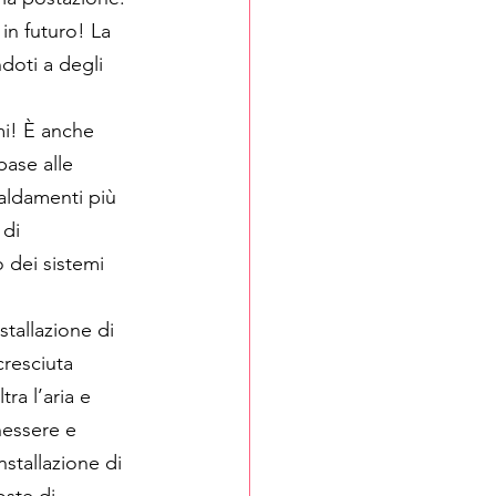
 in futuro! La 
doti a degli 
rmi! È anche 
base alle 
caldamenti più 
di 
 dei sistemi 
stallazione di 
cresciuta 
ra l’aria e 
nessere e 
stallazione di 