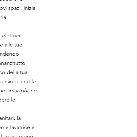
i spazi, inizia 
ria 
elettrici. 
e alle tue 
fondendo 
nanzitutto 
co della tua 
persione inutile 
tuo 
smartphone
dere le 
itari, la 
ome lavatrice e 
 la postazione. 