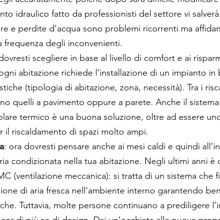
nto idraulico fatto da professionisti del settore vi salverà
ure e perdite d’acqua sono problemi ricorrenti ma affidan
la frequenza degli inconvenienti. 
 dovresti scegliere in base al livello di comfort e ai rispa
gni abitazione richiede l’installazione di un impianto in 
stiche (tipologia di abitazione, zona, necessità). Tra i ris
ano quelli a pavimento oppure a parete. Anche il sistema 
lare termico è una buona soluzione, oltre ad essere uno
er il riscaldamento di spazi molto ampi. 
a
: ora dovresti pensare anche ai mesi caldi e quindi all’in
ia condizionata nella tua abitazione. Negli ultimi anni è 
 (ventilazione meccanica): si tratta di un sistema che filt
sione di aria fresca nell’ambiente interno garantendo be
iche. Tuttavia, molte persone continuano a prediligere l’in