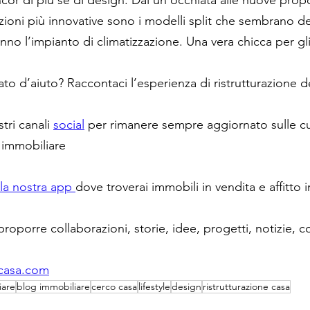
ancor di più se di design. Dai un’occhiata alle nuove prop
zioni più innovative sono i modelli split che sembrano d
no l’impianto di climatizzazione. Una vera chicca per gl
tato d’aiuto? Raccontaci l’esperienza di ristrutturazione d
tri canali 
social
 per rimanere sempre aggiornato sulle cu
 immobiliare
 la nostra app 
dove troverai immobili in vendita e affitto in
proporre collaborazioni, storie, idee, progetti, notizie, c
casa.com
iare
blog immobiliare
cerco casa
lifestyle
design
ristrutturazione casa