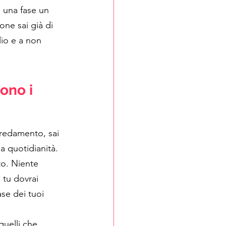
i una fase un 
one sai già di 
lio e a non 
no i 
rredamento, sai 
a quotidianità. 
to. Niente 
 tu dovrai 
se dei tuoi 
uelli che 