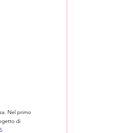
asa. Nel primo 
ogetto di 
S 