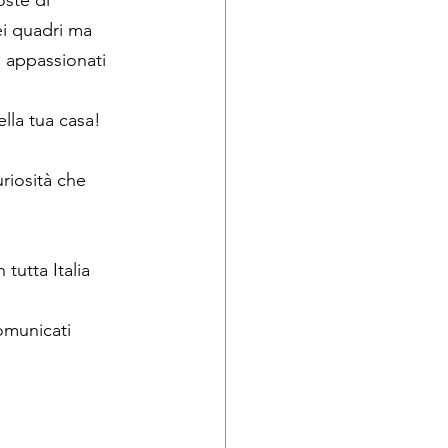
oste di 
ei quadri ma 
i appassionati 
ella tua casa!
riosità che 
 tutta Italia
omunicati 