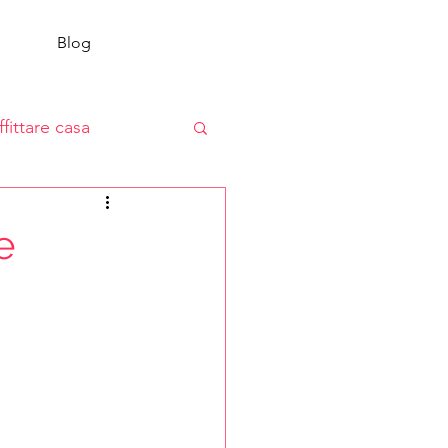
Blog
ffittare casa
e