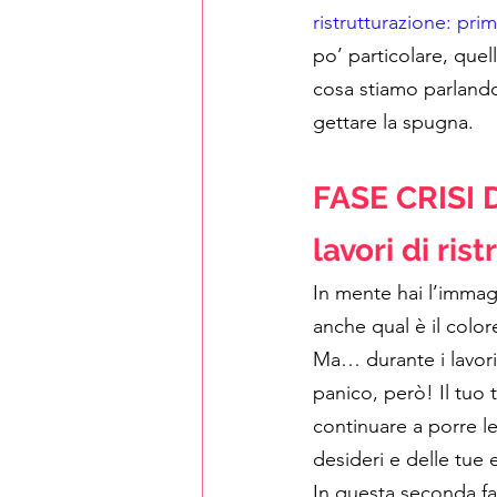
ristrutturazione: pri
po’ particolare, quell
cosa stiamo parlando.
gettare la spugna.  
FASE CRISI 
lavori di ris
In mente hai l’immagi
anche qual è il color
Ma… durante i lavori 
panico, però! Il tuo 
continuare a porre le
desideri e delle tue 
In questa seconda fa