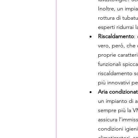
Inoltre, un impia
rottura di tubat
esperti ridurrai 
Riscaldamento
:
vero, però, che o
proprie caratteri
funzionali spicc
riscaldamento so
più innovativi p
Aria condizionat
un impianto di ar
sempre più la VMC
assicura l’immis
condizioni igien