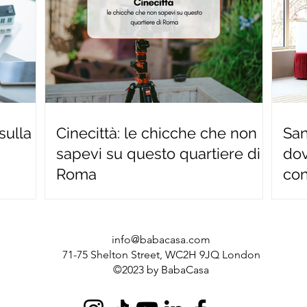
sulla
Cinecittà: le chicche che non
San 
sapevi su questo quartiere di
dov
Roma
con
info@babacasa.com
71-75 Shelton Street, WC2H 9JQ London
©2023 by BabaCasa