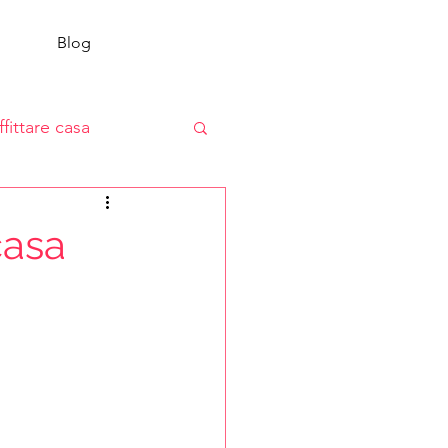
Blog
ffittare casa
casa