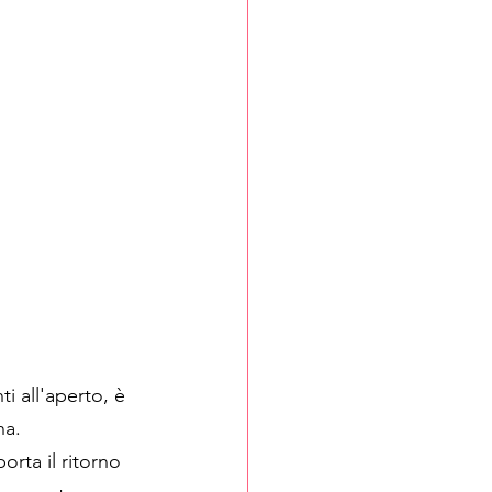
i all'aperto, è 
na. 
rta il ritorno 