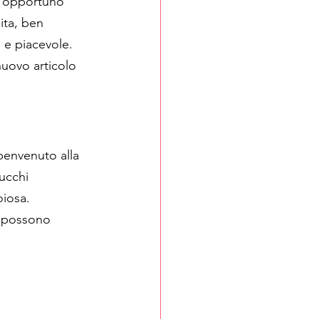
iù opportuno 
ita, ben 
 e piacevole.
nuovo articolo 
benvenuto alla 
ucchi 
oiosa.
e possono 