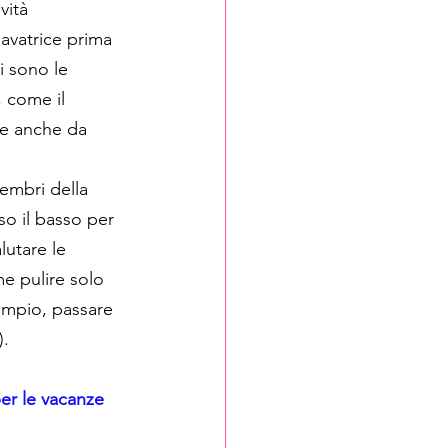
vità 
lavatrice prima 
ci sono le 
 come il 
de anche da 
membri della 
so il basso per 
lutare le 
me pulire solo 
empio, passare 
).
er le vacanze 