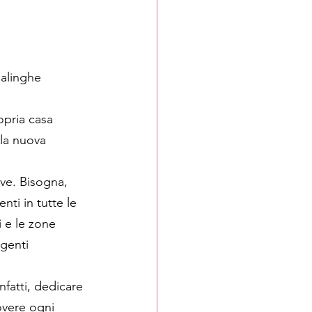
salinghe 
opria casa 
la nuova 
nti in tutte le 
 e le zone 
genti 
nfatti, dedicare 
overe ogni 