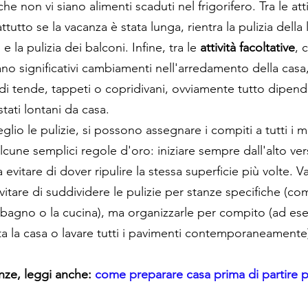
 che non vi siano alimenti scaduti nel frigorifero. Tra le atti
ttutto se la vacanza è stata lunga, rientra la pulizia della 
 e la pulizia dei balconi. Infine, tra le 
attività facoltative
, 
no significativi cambiamenti nell'arredamento della casa,
 di tende, tappeti o copridivani, ovviamente tutto dipen
tati lontani da casa.
glio le pulizie, si possono assegnare i compiti a tutti i 
cune semplici regole d'oro: iniziare sempre dall'alto ver
 evitare di dover ripulire la stessa superficie più volte. Va
Evitare di suddividere le pulizie per stanze specifiche (co
il bagno o la cucina), ma organizzarle per compito (ad es
tta la casa o lavare tutti i pavimenti contemporaneamente
nze, leggi anche:
 come preparare casa prima di partire p