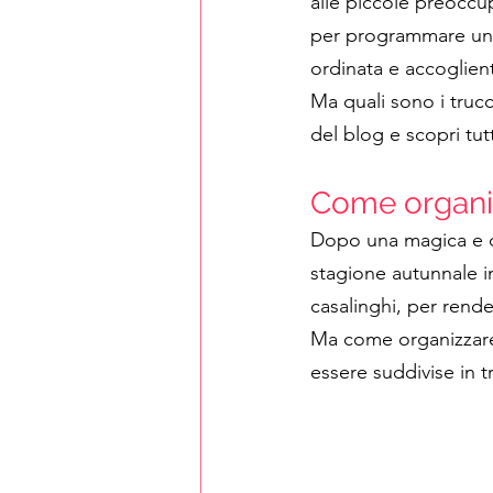
alle piccole preoccup
per programmare una 
ordinata e accoglient
Ma quali sono i trucc
del blog e scopri tutt
Come organiz
Dopo una magica e di
stagione autunnale i
casalinghi, per rend
Ma come organizzare 
essere suddivise in t