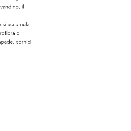
vandino, il 
e si accumula 
rofibra o 
mpade, cornici 