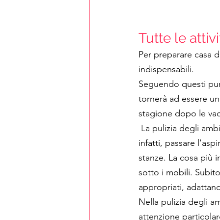
Tutte le atti
Per preparare casa do
indispensabili.
Seguendo questi punti
tornerà ad essere un
stagione dopo le vac
 La pulizia degli ambienti è la base per riordinare la casa dopo le vacanze estive. Bisogna, 
infatti, passare l'as
stanze. La cosa più i
sotto i mobili. Subit
appropriati, adattand
Nella pulizia degli a
attenzione particolar