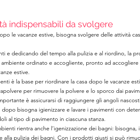
vità indispensabili da svolgere
po le vacanze estive, bisogna svolgere delle attività ca
 e dedicando del tempo alla pulizia e al riordino, la pr
 ambiente ordinato e accogliente, pronto ad accogliere 
anze estive.
pirapolvere per rimuovere la polvere e lo sporco dai pavime
mportante è assicurarsi di raggiungere gli angoli nascosti
o dopo bisogna igienizzare e lavare i pavimenti con deter
oli al tipo di pavimento in ciascuna stanza.
mbienti rientra anche l’igenizzazione dei bagni: bisogna, i
e alla pulizia dei bagni. Con i prodotti giusti si può rimu