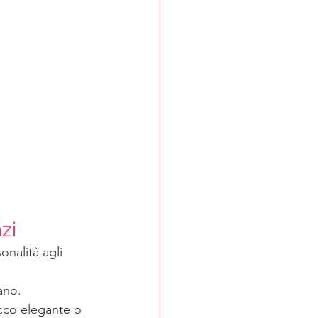
zi
onalità agli 
ano.
cco elegante o 