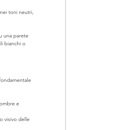
nei toni neutri, 
su una parete 
i bianchi o 
è fondamentale 
i ombre e 
o visivo delle 