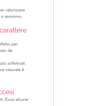
r valorizzare 
o o anonimo.
 carattere
rfetto per 
dato da 
iù sofisticati.
ce naturale è 
ccesi
ti. Ecco alcune 