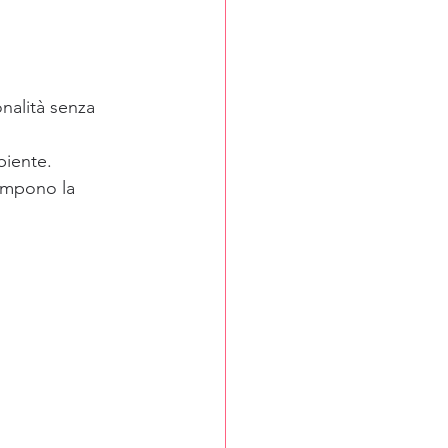
nalità senza 
biente.
ompono la 