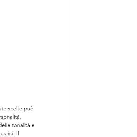
ste scelte può 
sonalità.
elle tonalità e 
tici. Il 