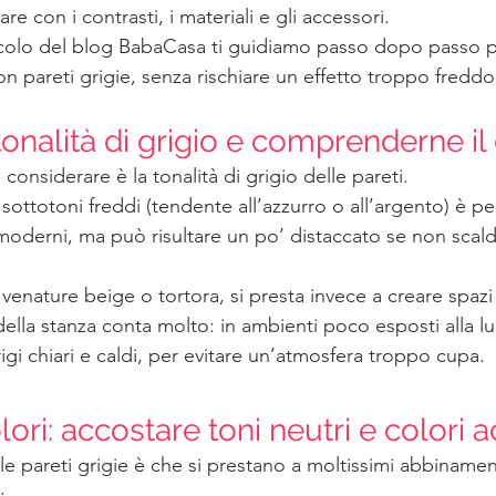
e con i contrasti, i materiali e gli accessori.
colo del blog BabaCasa ti guidiamo passo dopo passo pe
on pareti grigie, senza rischiare un effetto troppo fredd
tonalità di grigio e comprenderne il
considerare è la tonalità di grigio delle pareti.
sottotoni freddi (tendente all’azzurro o all’argento) è pe
moderni, ma può risultare un po’ distaccato se non scal
venature beige o tortora, si presta invece a creare spazi p
ella stanza conta molto: in ambienti poco esposti alla lu
gi chiari e caldi, per evitare un’atmosfera troppo cupa.
lori: accostare toni neutri e colori a
le pareti grigie è che si prestano a moltissimi abbinamen
: