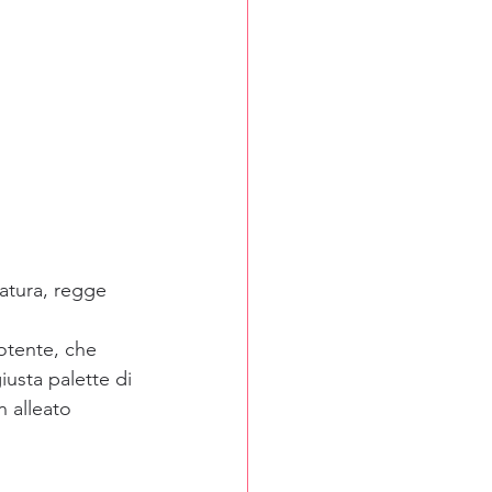
atura, regge 
otente, che 
iusta palette di 
n alleato 