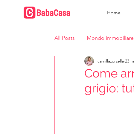
Home
All Posts
Mondo immobiliare
camillazorzella
23 m
Vita in casa
Come arr
grigio: tu