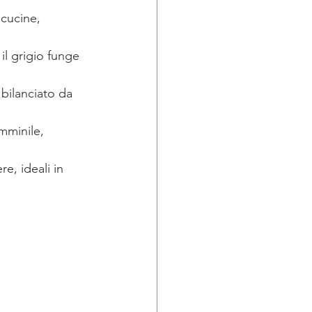
 cucine, 
il grigio funge 
bilanciato da 
mminile, 
e, ideali in 