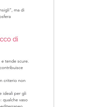
sigli”, ma di 
osfera 
cco di 
d e tende scure. 
 contribuisce 
n criterio non 
 ideali per gli 
o: qualche vaso 
editerraneo, 