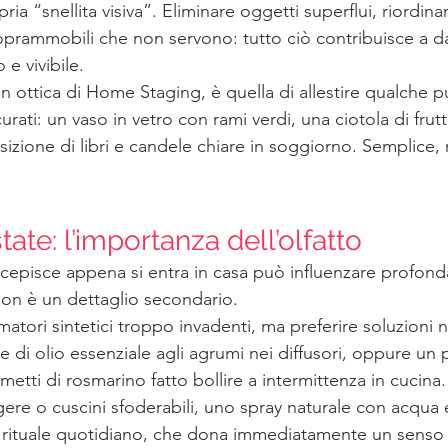
ria “snellita visiva”. Eliminare oggetti superflui, riordin
oprammobili che non servono: tutto ciò contribuisce a dar
e vivibile.
in ottica di Home Staging, è quella di allestire qualche 
rati: un vaso in vetro con rami verdi, una ciotola di frutt
izione di libri e candele chiare in soggiorno. Semplice,
ate: l’importanza dell’olfatto
rcepisce appena si entra in casa può influenzare profon
on è un dettaglio secondario.
atori sintetici troppo invadenti, ma preferire soluzioni na
 di olio essenziale agli agrumi nei diffusori, oppure un 
metti di rosmarino fatto bollire a intermittenza in cucina.
gere o cuscini sfoderabili, uno spray naturale con acqua
 rituale quotidiano, che dona immediatamente un senso d