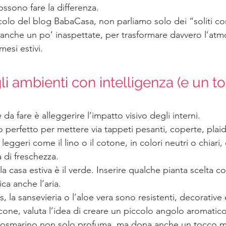
ossono fare la differenza.
colo del blog BabaCasa, non parliamo solo dei “soliti con
 anche un po’ inaspettate, per trasformare davvero l’atm
esi estivi.
li ambienti con intelligenza (e un to
da fare è alleggerire l’impatto visivo degli interni.
 perfetto per mettere via tappeti pesanti, coperte, plai
i leggeri come il lino o il cotone, in colori neutri o chiari,
 di freschezza.
la casa estiva è il verde. Inserire qualche pianta scelta co
ica anche l’aria.
 la sansevieria o l’aloe vera sono resistenti, decorative e
lcone, valuta l’idea di creare un piccolo angolo aromatic
e rosmarino non solo profuma, ma dona anche un tocco m