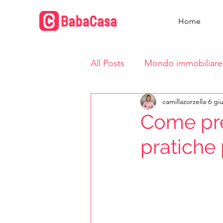
Home
All Posts
Mondo immobiliare
camillazorzella
6 gi
Vita in casa
Come pre
pratiche 