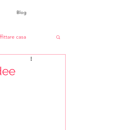
Blog
ffittare casa
dee