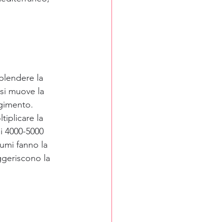
splendere la 
si muove la 
rgimento.
iplicare la 
i 4000-5000 
lumi fanno la 
eggeriscono la 