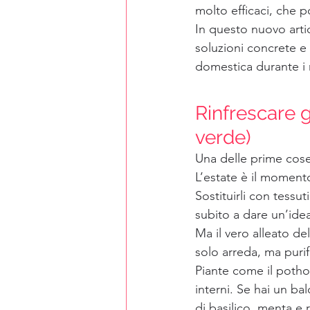
molto efficaci, che p
In questo nuovo arti
soluzioni concrete e
domestica durante i m
Rinfrescare g
verde)
Una delle prime cose 
L’estate è il momento
Sostituirli con tessut
subito a dare un’idea
Ma il vero alleato del
solo arreda, ma purif
Piante come il pothos,
interni. Se hai un ba
di basilico, menta 