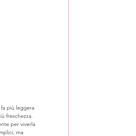
 fa più leggera 
più freschezza.
nte per viverla 
mplici, ma 