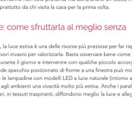
attutto da chi visita la casa per la prima volta.
e: come sfruttarla al meglio senza 
 la luce estiva è una delle risorse più preziose per far ri
ori invasivi per valorizzarla. Basta osservare bene come 
durante il giorno e intervenire con qualche piccolo acco
e specchio posizionato di fronte a una finestra può molt
 le lampadine con modelli LED a luce naturale (intorno a
e agli ambienti una vivacità molto più estiva. Anche i para
ari, in tessuti traspiranti, diffondono meglio la luce e all