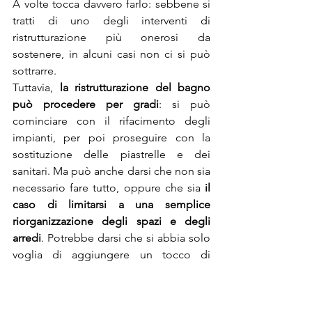
A volte tocca davvero farlo: sebbene si 
tratti di uno degli interventi di 
ristrutturazione più onerosi da 
sostenere, in alcuni casi non ci si può 
sottrarre.
Tuttavia, 
la ristrutturazione del bagno 
può procedere per gradi
: si può 
cominciare con il rifacimento degli 
impianti, per poi proseguire con la 
sostituzione delle piastrelle e dei 
sanitari. Ma può anche darsi che non sia 
necessario fare tutto, oppure che sia
 il 
caso di limitarsi a una semplice 
riorganizzazione degli spazi e degli 
arredi
. Potrebbe darsi che si abbia solo 
voglia di aggiungere un tocco di 
originalità alla stanza e compiere un 
paio di 
scelte di design
 per trasformarla 
e abbellirla. D’altronde, le tendenze più 