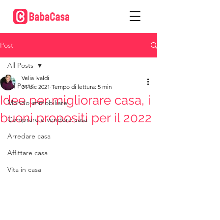
Post
All Posts
Velia Ivaldi
All Posts
31 dic 2021
Tempo di lettura: 5 min
Idee per migliorare casa, i
Mondo immobiliare
buoni propositi per il 2022
Comprare e vendere casa
Arredare casa
Affittare casa
Vita in casa