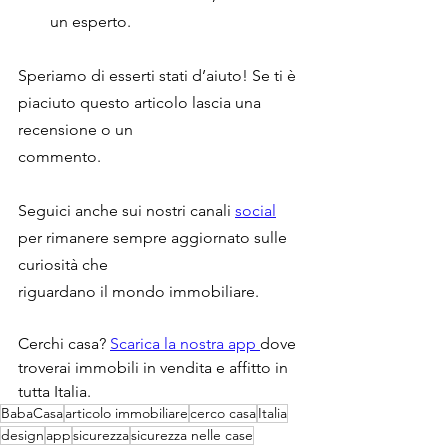
un esperto.
Speriamo di esserti stati d’aiuto! Se ti è 
piaciuto questo articolo lascia una 
recensione o un
commento.
Seguici anche sui nostri canali 
social
per rimanere sempre aggiornato sulle 
curiosità che
riguardano il mondo immobiliare.
Cerchi casa? 
Scarica la nostra app 
dove 
troverai immobili in vendita e affitto in 
tutta Italia.
BabaCasa
articolo immobiliare
cerco casa
Italia
design
app
sicurezza
sicurezza nelle case