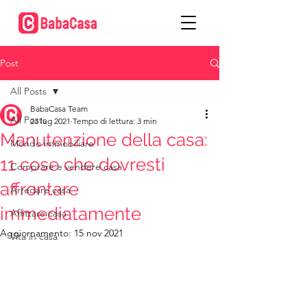
Post
All Posts
BabaCasa Team
All Posts
23 lug 2021
Tempo di lettura: 3 min
Manutenzione della casa:
Mondo immobiliare
11 cose che dovresti
Comprare e vendere casa
affrontare
Arredare casa
immediatamente
Affittare casa
Aggiornamento:
15 nov 2021
Vita in casa