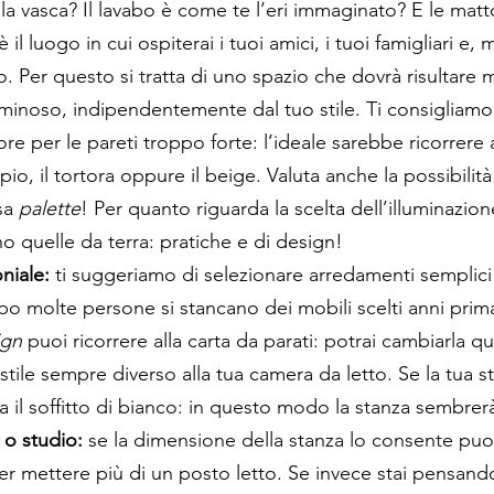
 vasca? Il lavabo è come te l’eri immaginato? E le matt
 il luogo in cui ospiterai i tuoi amici, i tuoi famigliari e, 
o. Per questo si tratta di uno spazio che dovrà risultare 
minoso, indipendentemente dal tuo stile. Ti consigliamo
re per le pareti troppo forte: l’ideale sarebbe ricorrere a
o, il tortora oppure il beige. Valuta anche la possibilità 
sa 
palette
! Per quanto riguarda la scelta dell’illuminazio
no quelle da terra: pratiche e di design! 
niale:
 ti suggeriamo di selezionare arredamenti semplici
o molte persone si stancano dei mobili scelti anni prima
ign
 puoi ricorrere alla carta da parati: potrai cambiarla q
tile sempre diverso alla tua camera da letto. Se la tua s
ia il soffitto di bianco: in questo modo la stanza sembrer
o studio: 
se la dimensione della stanza lo consente puoi
r mettere più di un posto letto. Se invece stai pensando