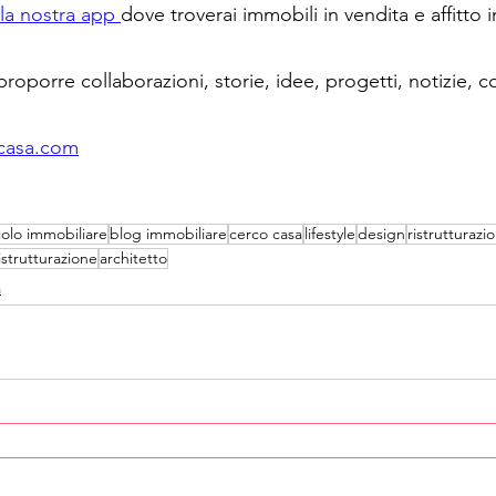
 la nostra app 
dove troverai immobili in vendita e affitto in
proporre collaborazioni, storie, idee, progetti, notizie, c
casa.com
colo immobiliare
blog immobiliare
cerco casa
lifestyle
design
ristrutturazi
istrutturazione
architetto
a