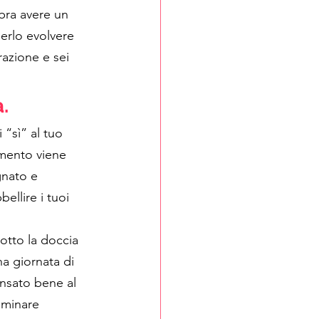
mbra avere un 
erlo evolvere 
razione e sei 
. 
“sì” al tuo 
mento viene 
gnato e 
ellire i tuoi 
otto la doccia 
a giornata di 
ensato bene al 
iminare 