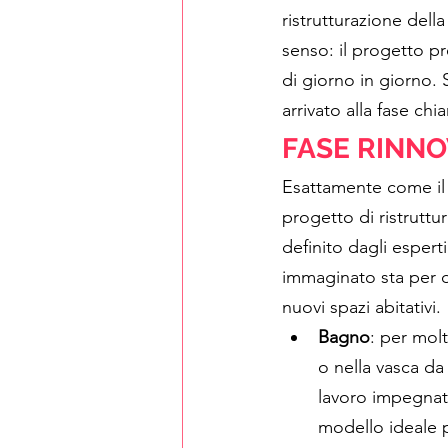
ristrutturazione dell
senso: il progetto p
di giorno in giorno. S
arrivato alla fase chi
FASE RINNOVO
Esattamente come il r
progetto di ristrutt
definito dagli esper
immaginato sta per di
nuovi spazi abitativi. 
Bagno
: per mol
o nella vasca da
lavoro impegnati
modello ideale pe