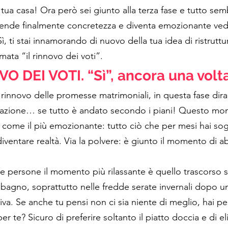
a tua casa! Ora però sei giunto alla terza fase e tutto se
rende finalmente concretezza e diventa emozionante ved
ì, ti stai innamorando di nuovo della tua idea di ristruttu
amata “il rinnovo dei voti”. 
 DEI VOTI. “Sì”, ancora una volta
innovo delle promesse matrimoniali, in questa fase dirai 
urazione… se tutto è andato secondo i piani! Questo mo
ti come il più emozionante: tutto ciò che per mesi hai so
ventare realtà. Via la polvere: è giunto il momento di abb
 
te persone il momento più rilassante è quello trascorso s
 bagno, soprattutto nelle fredde serate invernali dopo un
va. Se anche tu pensi non ci sia niente di meglio, hai p
r te? Sicuro di preferire soltanto il piatto doccia e di el