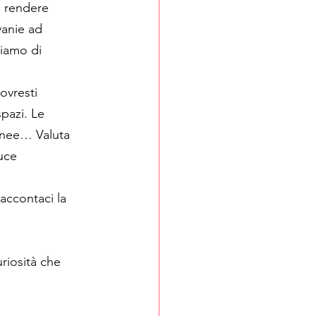
a rendere 
anie ad 
liamo di 
ovresti 
pazi. Le 
anee… Valuta 
uce 
accontaci la 
riosità che 