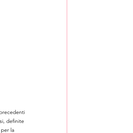
 precedenti 
, definite 
per la 