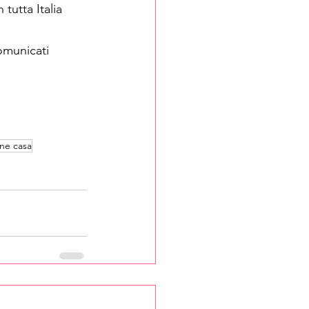
 tutta Italia
omunicati 
one casa