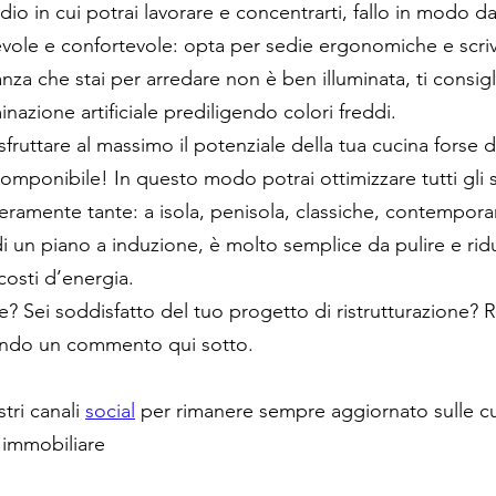
dio in cui potrai lavorare e concentrarti, fallo in modo d
evole e confortevole: opta per sedie ergonomiche e scriv
anza che stai per arredare non è ben illuminata, ti consig
uminazione artificiale prediligendo colori freddi. 
sfruttare al massimo il potenziale della tua cucina forse d
omponibile! In questo modo potrai ottimizzare tutti gli s
eramente tante: a isola, penisola, classiche, contempor
di un piano a induzione, è molto semplice da pulire e rid
costi d’energia. 
? Sei soddisfatto del tuo progetto di ristrutturazione? R
iando un commento qui sotto. 
tri canali 
social
 per rimanere sempre aggiornato sulle cu
 immobiliare