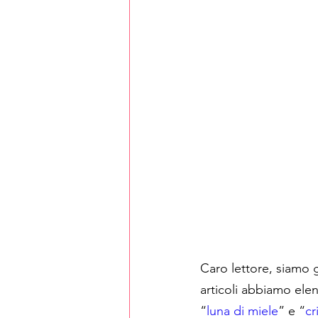
Caro lettore, siamo g
articoli abbiamo ele
“
luna di miele
” e “
cr