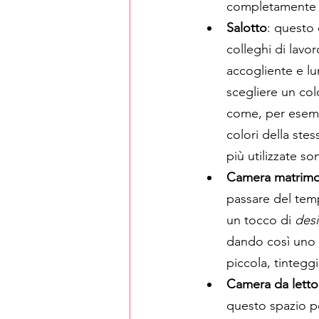
completamente la
Salotto
: questo è
colleghi di lavor
accogliente e lu
scegliere un colo
come, per esempi
colori della stes
più utilizzate so
Camera matrimo
passare del temp
un tocco di 
des
dando così uno s
piccola, tintegg
Camera da letto 
questo spazio pe