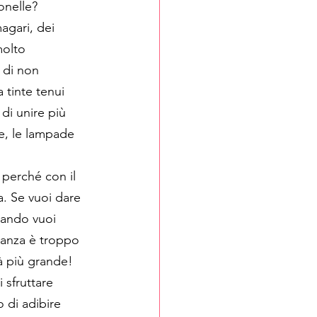
onelle?
magari, dei 
molto 
 di non 
 tinte tenui 
di unire più 
ne, le lampade 
 perché con il 
. Se vuoi dare 
uando vuoi 
tanza è troppo 
à più grande! 
 sfruttare 
 di adibire 