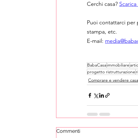
Cerchi casa? 
Scarica
Puoi contattarci per 
stampa, etc.
E-mail: 
media@baba
BabaCasa
immobiliare
arti
progetto ristrutturazione
r
Comprare e vendere cas
Commenti